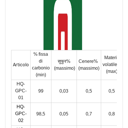
% fissa
Materia
di
सुफुर%
Cenere%
Articolo
volatile%
carbonio
(massimo)
(massimo)
(max)
(
(min)
HQ-
GPC-
99
0,03
0,5
0,5
01
HQ-
GPC-
98,5
0,05
0,7
0,8
02