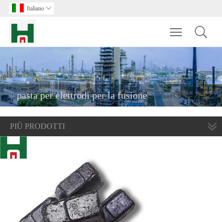
Italiano

Toggle main m
pasta per elettrodi per la fusione
PIÙ PRODOTTI