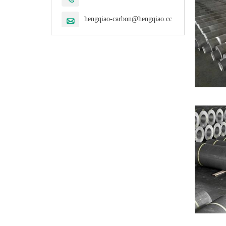
hengqiao-carbon@hengqiao.cc
