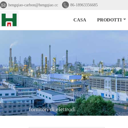


hengqiao-carbon@hengqiao.cc
86-18963356685
CASA
PRODOTTI
fornitori di elettrodi