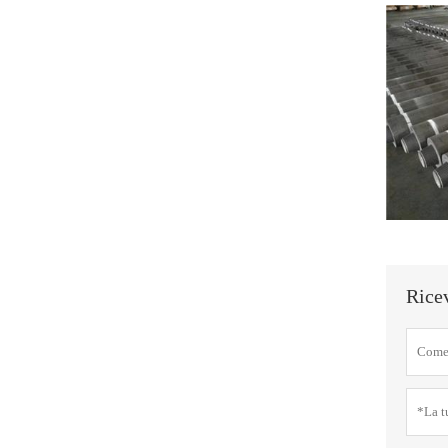
Ricev