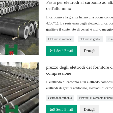
Pasta per elettrodi al carbonio ad alt
dell'alluminio
Il carbonio e la grafite hanno una buona condut
4200°C). La resistenza degli elettrodi di carbon
grafite e il contenuto di ceneri è molto maggio
Elettrodi di carbonio
elettrodi di grafite
asta

Send Email
Dettagli
prezzo degli elettrodi del fornitore d
compressione
L'elettrodo di carbonio è un elettrodo composto 
elettrodi di grafite artificiale, elettrodi di car
elettrodi di carbonio
Elettrodi di carbonio utilizza

Send Email
Dettagli