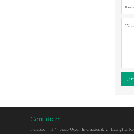
pre
Contattare
indirizzo :
1.4° piano Ocean International, 2° HuangHai Ro