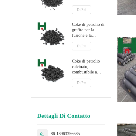
produzione
dell'acciaio
Di Più
Coke di petrolio di
grafite per la
fusione e la
produzione
dell'acciaio Grafite
Di Più
artificiale
Coke di petrolio
calcinato,
combustibile a
basso prezzo per
coke di petrolio
Di Più
Dettagli Di Contatto
86-18963356685
