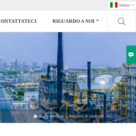
Italiano

CONTATTATECI
RIGUARDO A NOI


>
prodotti
>
fornitori di elettrodi
casa