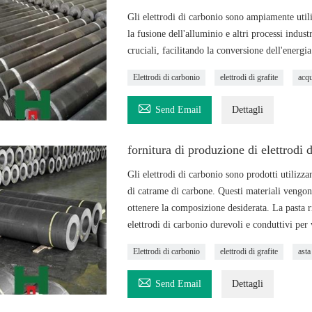
Gli elettrodi di carbonio sono ampiamente utiliz
la fusione dell'alluminio e altri processi indu
cruciali, facilitando la conversione dell'energia
Elettrodi di carbonio
elettrodi di grafite
acqu

Send Email
Dettagli
fornitura di produzione di elettrodi 
Gli elettrodi di carbonio sono prodotti utilizz
di catrame di carbone. Questi materiali vengon
ottenere la composizione desiderata. La pasta r
elettrodi di carbonio durevoli e conduttivi per 
Elettrodi di carbonio
elettrodi di grafite
asta

Send Email
Dettagli