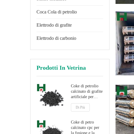
Coca Cola di petrolio
Elettrodo di grafite
Elettrodo di carbonio
Prodotti In Vetrina
Coke di petrolio
calcinato di grafite
artificiale per
additivo di
carbonio
Di Più
Coke di petro
calcinato cpc per
la fusione e la